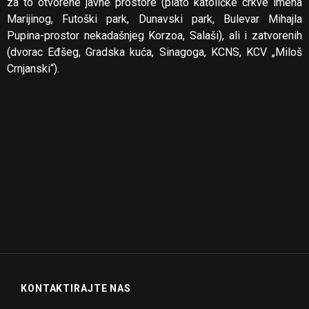
za to otvorene javne prostore (plato katoličke crkve imena
Marijinog, Futoški park, Dunavski park, Bulevar Mihajla
Pupina-prostor nekadašnjeg Korzoa, Salaši), ali i zatvorenih
(dvorac Eđšeg, Gradska kuća, Sinagoga, KCNS, KCV „Miloš
Crnjanski“).
KONTAKTIRAJTE NAS