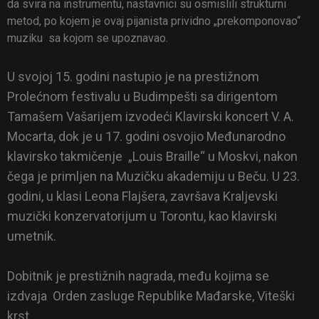
da svira na instrumentu, nastavnici su osmislili strukturni
metod, po kojem je ovaj pijanista prividno „prekomponovao“
muziku sa kojom se upoznavao.
U svojoj 15. godini nastupio je na prestižnom
Prolećnom festivalu u Budimpešti sa dirigentom
Tamašem Vašarijem izvodeći Klavirski koncert V. A.
Mocarta, dok je u 17. godini osvojio Međunarodno
klavirsko takmičenje „Louis Braille“ u Moskvi, nakon
čega je primljen na Muzičku akademiju u Beču. U 23.
godini, u klasi Leona Flajšera, završava Kraljevski
muzički konzervatorijum u Torontu, kao klavirski
umetnik.
Dobitnik je prestižnih nagrada, među kojima se
izdvaja Orden zasluge Republike Mađarske, Viteški
krst.