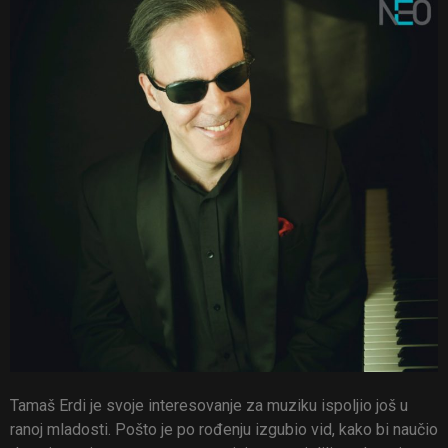
Tamaš Erdi je svoje interesovanje za muziku ispoljio još u
ranoj mladosti. Pošto je po rođenju izgubio vid, kako bi naučio