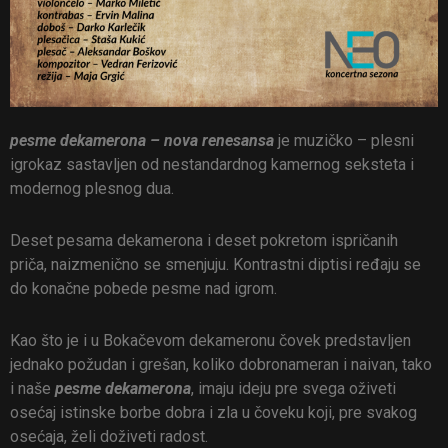
pesme dekamerona – nova renesansa
je muzičko – plesni
igrokaz sastavljen od nestandardnog kamernog seksteta i
modernog plesnog dua.
Deset pesama dekamerona i deset pokretom ispričanih
priča, naizmenično se smenjuju. Kontrastni diptisi ređaju se
do konačne pobede pesme nad igrom.
Kao što je i u Bokačevom dekameronu čovek predstavljen
jednako požudan i grešan, koliko dobronameran i naivan, tako
i naše
pesme dekamerona
, imaju ideju pre svega oživeti
osećaj istinske borbe dobra i zla u čoveku koji, pre svakog
osećaja, želi doživeti radost.