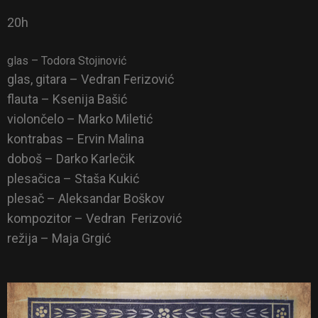
20h
glas – Todora Stojinović
glas, gitara – Vedran Ferizović
flauta – Ksenija Bašić
violončelo – Marko Miletić
kontrabas – Ervin Malina
doboš – Darko Karlečik
plesačica – Staša Kukić
plesač – Aleksandar Boškov
kompozitor – Vedran Ferizović
režija – Maja Grgić